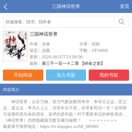
三国神话世界
首页
三国神话世界
作者：永牧
分类：侦探
状态：连载
字数：1874855
更新：2026-08-07T23:08:06
最新：
第三千一百一十二章 【碎命之箭】
开始阅读
加入书架
我的书架
内容简介
神话世界，众生万物，皆为气数命数而争夺，争夺天之运，臣之
运，道之运，争为人上人，但求长生不死，亦求多苟活一天！全球势
力追逐的是生命的进化，追求的是利益！对于重新来过的林牧来说，
《神话世界》仍然隐藏着无数宝藏与秘密！ = = = = = = = =
最新章节推荐地址：https://m.biqvgeu.cc/58_58990/