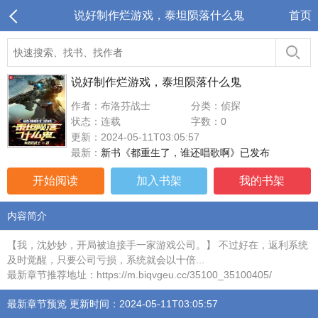
说好制作烂游戏，泰坦陨落什么鬼
首页
说好制作烂游戏，泰坦陨落什么鬼
作者：布洛芬战士
分类：侦探
状态：连载
字数：0
更新：2024-05-11T03:05:57
最新：
新书《都重生了，谁还唱歌啊》已发布
开始阅读
加入书架
我的书架
内容简介
【我，沈妙妙，开局被迫接手一家游戏公司。】 不过好在，返利系统
及时觉醒，只要公司亏损，系统就会以十倍...
最新章节推荐地址：https://m.biqvgeu.cc/35100_35100405/
最新章节预览 更新时间：2024-05-11T03:05:57