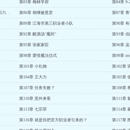
第83章 梅林学府
第84章 
第85章 阿图罗·施特劳斯的魔药手札（今日六更）
第86章 相继被悬赏
第87章 
第89章 江海市第三职业者小队
第90章
第92章 醒酒汤“魔药”
第93章 
第95章 张家家臣
第96章 
第98章 爱情魔法仪式
第99章 imp
第101章 小礼物
第102章
第104章 王大力
第105章 
第107章 任务失败？
第108章
第110章 意外来客
第111章 
第113章 七宗罪
第114章
第116章 就是你把官方职业者引来的？
第117章 