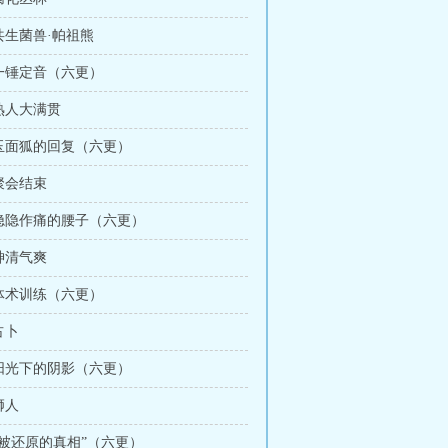
 共生菌兽·帕祖熊
 一锤定音（六更）
 熟人大满贯
 玉面狐的回复（六更）
 聚会结束
 隐隐作痛的腰子（六更）
 神清气爽
 体术训练（六更）
占卜
 阳光下的阴影（六更）
狮人
 “被还原的真相”（六更）