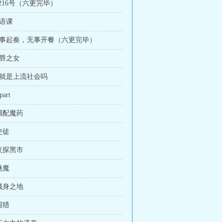
9-216号（六更完毕）
青语课
 有事起奏，无事开餐（六更完毕）
伯爵之女
这就是上流社会吗
art
 调配魔药
使徒
 夜探黑市
魅魔
 藏身之地
围猎