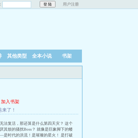
：
用户注册
异
其他类型
全本小说
书架
加入书架
爸爸来了！
无法复活，那还算是什么第四天灾？ 这个
其烦的骚扰Boss？ 就像是巨象脚下的蝼
—是时代的洪流！是璀璨的星火！ 是打破