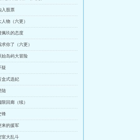
 购入股票
 大人物（六更）
 虞佩玖的态度
 我求你了（六更）
 原始岛屿大冒险
怀疑
 盲盒式选妃
登陆
 阈限回廊（续）
交锋
 突来的援军
 密室大乱斗