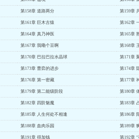
第158章 道路两分
第159章
第161章 巨木古猿
第162章
第164章 真乃神医
第165章
第167章 我嘞个豆啊
第168章
第170章 巴拉巴拉水晶球
第171章
第173章 曹弈的进步
第174章
第176章 第一密藏
第177章
第179章 第二能级阶段
第180章
第182章 四阶魅魔
第183章 
第185章 人生何处不相逢
第186章
第188章 血肉乐园
第189章 
第191章 得加钱
第192章