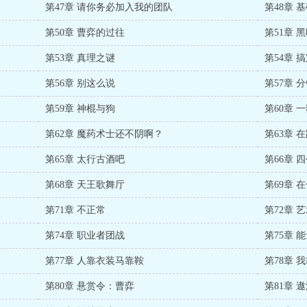
第47章 请你务必加入我的团队
第48章 
第50章 曹弈的过往
第51章 
第53章 真理之谜
第54章 
第56章 别这么说
第57章 
第59章 神棍与狗
第60章 
第62章 魔药术士还不阴啊？
第63章 
第65章 太行古酒吧
第66章 
第68章 天王歌舞厅
第69章 
第71章 不正常
第72章 
第74章 职业者团战
第75章 
第77章 人靠衣装马靠鞍
第78章
第80章 悬赏令：曹弈
第81章 