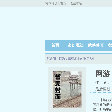
将本站设为首页
|
收藏本站
首页
玄幻魔法
武侠修真
笔趣阁
>
网游：魔药术士的重启人生
网游
作 者：
最后更新：20
【第四
问题问的很好
蚁、阴沟里的