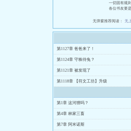
一切固有规则
各位书友要
无弹窗推荐阅读：
无
第1127章 爸爸来了！
第1124章 守株待兔？
第1121章 被发现了
第1118章 【符文工坊】升级
第1章 这河狸吗？
第4章 林家三畜
第7章 阿米诺斯