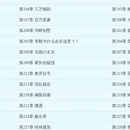
第194章 三万铜刻
第195章
第197章 百万富豪
第198章
第200章 河畔别墅
第201章
第203章 李毅为什么会在这里？！
第204章
第206章 无能の丈夫
第207章
第209章 署长的疑惑
第210章 
第212章 奥罗拉号
第213章
第215章 混乱稳定
第216章 
第218章 阈限回廊
第219章
第221章 遭遇
第222章 
第224章 戴乐君
第225章
第227章 特殊建筑
第228章