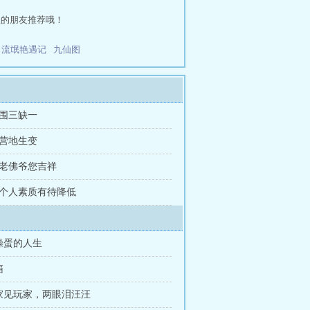
里的朋友推荐哦！
流氓艳遇记
九仙图
章 围三缺一
章 营地生变
章 老佛爷您吉祥
章 个人素质有待降低
操蛋的人生
箱
玩家见玩家，两眼泪汪汪