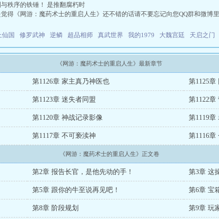
与秩序的铁锤！ 是推翻腐朽时
是觉得《网游：魔药术士的重启人生》还不错的话请不要忘记向您QQ群和微博
上仙国
修罗武神
逆鳞
超品相师
真武世界
我的1979
大魏宫廷
天启之门
《网游：魔药术士的重启人生》最新章节
第1126章 家主真乃神医也
第1125
第1123章 迷失者同盟
第1122
第1120章 神战记录影像
第1119
第1117章 不可亵渎神
第1116
《网游：魔药术士的重启人生》正文卷
第2章 报告长官，是他先动的手！
第3章 这
第5章 跟你的牛至说再见吧！
第6章 宝
第8章 阶段规划
第9章 