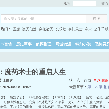
账号：
密码
热门：
圣墟
盗天仙途
穿梭诸天
长乐歌
寒门枭士
今宋
公子千秋
都市言情
历史军事
侦探推理
网游动漫
科幻小说
恐怖灵
：魔药术士的重启人生
李庄白肉
状 态：连载
直达底部
26-08-08 10:02:11
最新章节：
第1127章 
天灾】【游戏异界】【非传统数据流】【无重生】【无系统】【后宫】 如果玩家
，可你有没有想过，究竟什么才是天灾？ 靠着一次又一次代价低廉的复活，不厌
老鼠、下水道里的蛆虫……却美其名曰，冠以所谓的天灾名号。 真正的天灾—