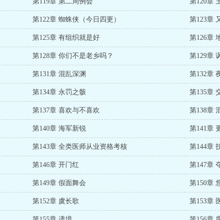
第119章 第二周例会
第120章
第122章 蜘蛛侠（今日四更）
第123章
第125章 有组织就是好
第126章
第128章 你们不是老乡吗？
第129章
第131章 混乱深渊
第132章
第134章 永罚之骸
第135章 
第137章 喜欢与不喜欢
第138章
第140章 海军新锐
第141章
第143章 全类医师从业资格考核
第144章
第146章 开门红
第147章
第149章 假面舞会
第150章
第152章 虞长歌
第153章
第155章 遗境
第156章