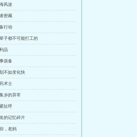
四海风波
行者密藏
准备行动
这辈子都不可能打工的
战利品
万事俱备
计划不如变化快
魔药术士
新集乡的异常
风紧扯呼
莫名的记忆碎片
爱你，老妈