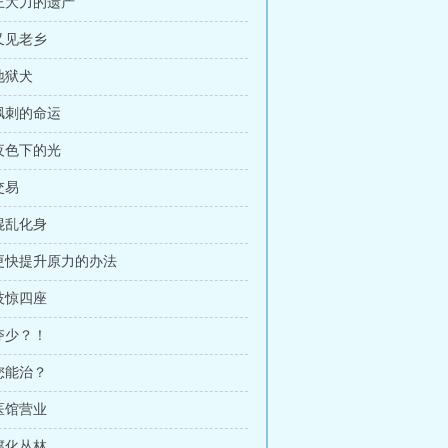
 王大力的遗产
 又见老乡
 地狱犬
 讽刺的命运
 夜色下的光
交易
 混乱化身
 更快提升原力的办法
 技惊四座
 夺少？！
 您能治？
 医馆营业
 腐化丛林